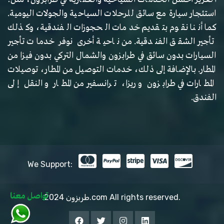
استئجار سيارة مع سائق للرحلات السياحية والجولات اليومية.
كما أننا نقوم بتقديم خدمات الحجوزات الفندقية، وكذلك
تأجير الشقق الفندقية. من ناحية أخرى نوفر خدمات تأجير
السيارات بدون سائق في طرابزون والشمال التركي بدون فيزا من
المطار. بالإضافة إلى ذلك، خدمات التوصيل من المطار، توصيلات
المطارات في طرابزون و ريزا، ترانسفير من المطار و النقل إلى
الفندق.
We Support:
تواصل معنا
2024 طربزون.com All rights reserved.